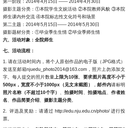
第一阶段：2014年4月15日 —— 2014年4月30日
摄影主题分类：①本院学生文娱活动 ②本院教师风貌 ③本院
师生课内外交流 ④本院标志性文化符号和场景
第二主题：2014年5月15日—— 2014年5月30日
摄影题材分类：①毕业季生生情 ②毕业季师生情
六、活动对象：全院师生
七、活动流程：
1. 请在活动时间内，将个人原创作品的电子版（JPG格式）
发送至邮箱njuedu_photo2014@163.com，照片上勿添加文
字。每人提交的照片数量
上限为
10
张
。
要求图片高度不小于
500px
，宽度不小于1000px（见文末截图）
，
邮件内
请标明
照片名称（不超过
10
个字）
、
拍摄时间
、
拍摄地点
、
作者姓
名
、
作品简要介绍
、
摄影主题分类
。
2. 评选及奖励：请通过
http://edu.nju.edu.cn/photo/
进行投
票。