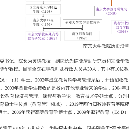
南京大学教院历史沿
委书记、院长为黄斌教授，副院长为
陈晓清副研究员和宗晓华
晓华教授。
目前全院在职教师及行政人员共30
人，其中有
10
位教
况：（
1
）学士。
2002
年成立教育科学与管理系后，开始招收教
位。
2003
年首批学生接收的是校内其他专业转来的学生，
2004
年
增设教育经济与管理、课程与教学论、教育技术学硕士点，分别
育硕士学位点（教育管理领域），
2019
年
陶行知教师教育学院
博士。
2006
年获得高等教育学博士点，
2009
年获得教育（
Ed.D
）
学院
于
2019
年
10
月成立
。
为响应中共中央、国务院关于“高水平