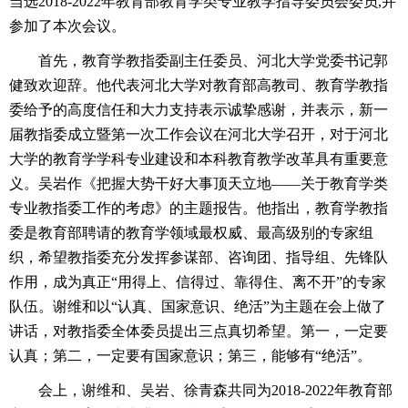
当选
2018-2022
年教育部教育学类专业教学指导委员会委员
,
并
参加了本次会议。
首先，教育学教指委副主任委员、河北大学党委书记郭
健致欢迎辞。他代表河北大学对教育部高教司、教育学教指
委给予的高度信任和大力支持表示诚挚感谢，并表示，新一
届教指委成立暨第一次工作会议在河北大学召开，对于河北
大学的教育学学科专业建设和本科教育教学改革具有重要意
义。吴岩作《把握大势干好大事顶天立地
——关于教育学类
专业教指委工作的考虑》的主题报告。他指出，教育学教指
委是教育部聘请的教育学领域最权威、最高级别的专家组
织，希望教指委充分发挥参谋部、咨询团、指导组、先锋队
作用，成为真正“用得上、信得过、靠得住、离不开”的专家
队伍。谢维和以“认真、国家意识、绝活”为主题在会上做了
讲话，对教指委全体委员提出三点真切希望。第一，一定要
认真；第二，一定要有国家意识；第三，能够有“绝活”。
会上，谢维和、吴岩、徐青森共同为
2018-2022
年教育部